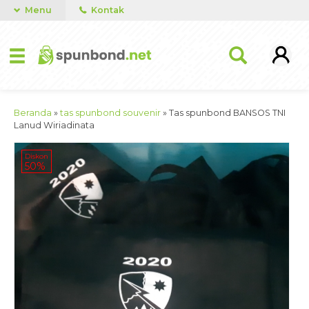
Menu
Kontak
Beranda
»
tas spunbond souvenir
»
Tas spunbond BANSOS TNI
Lanud Wiriadinata
Diskon
50%