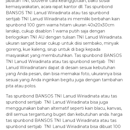
jabatan TNI, souvenir cara keanggotaan, bakti sosial
kemasyarakatan, acara rapat kantor dll. Tas spunbond
BANSOS TNI Lanud Wiriadinata atau tas spunbond
sertijab TNI Lanud Wiriadinata ini memiliki berbahan kain
spunbond 100 gsm warna hitam ukuran 40x20x30cm
lanskip, cukup disablon 1 warna putih saja dengan
berlogokan TNI AU dengan tulisan TNI Lanud Wiriadinata.
ukuran sangat besar cukup untuk diisi sembako, minyak
goreng, kue kaleng, sirup untuk di bagi kepada
masyarakat yang membutuhkan. Tas spunbond BANSOS
TNI Lanud Wiriadinata atau tas spunbond sertijab TNI
Lanud Wiriadinataini dapat di desain sesuai kebutuhan
yang Anda pesan, dan bisa memakai foto, ukurannya bisa
sesuai yang Anda inginkan begitu juga dengan tambahan
pita atau polos.
Tas spunbond BANSOS TNI Lanud Wiriadinata atau tas
spunbond sertijab TNI Lanud Wiriadinata bisa juga
menggunakan bahan alternatif seperti kain blacu, kanvas,
drill semua tergantung buget dan kebutuhan anda. harga
tas spunbond BANSOS TNI Lanud Wiriadinata atau tas
spunbond sertijab TNI Lanud Wiriadinata bisa dibuat 100