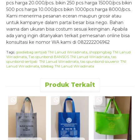
pcs harga 20.000/pcs. bikin 250 pcs harga 15000/pcs bikin
500 pcs harga 10.000/pcs bikin 1000pcs harga 8000/pcs.
Kami menerima pesanan eceran maupun grosir atau
untuk kampanye dalam partai besar bisa nego. Bahan
warna dan ukuran bisa costum sesuai keinginan. Apabila
ada yang ingin ditanyakan terkait pemesanan online bisa
konsultasi ke nomor WA kami di 082222206962
Tags:
goodiebag sertijab TNI Lanud Wiriadinata
,
shoppingbag TNI Lanud
Wiriadinata
,
Tas spunbond BANSOS TNI Lanud Wiriadinata
,
tas
spunbond sertijab TNI Lanud Wiriadinata
,
tas spunbond souvenir TNI
Lanud Wiriadinata
,
totebag TNI Lanud Wiriadinata
Produk Terkait
D
p
p
(
R