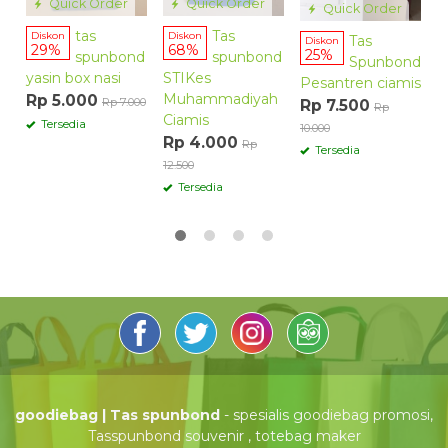
Quick Order
Quick Order
Quick Order
15
tas
Tas
Diskon
Diskon
Tas
Diskon
29%
68%
25%
spunbond
spunbond
Spunbond
yasin box nasi
STIKes
Pesantren ciamis
Muhammadiyah
Rp 5.000
Rp 7.000
Rp 7.500
Rp
Ciamis
Tersedia
10.000
Rp 4.000
Rp
Tersedia
12.500
Tersedia
goodiebag | Tas spunbond
- spesialis goodiebag promosi,
Tasspunbond souvenir , totebag maker