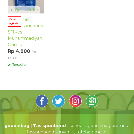
Quick Order
Tas
Diskon
68%
spunbond
STIKes
Muhammadiyah
Ciamis
Rp 4.000
Rp
12.500
Tersedia
goodiebag | Tas spunbond
- spesialis goodiebag promosi,
Tasspunbond souvenir , totebag maker