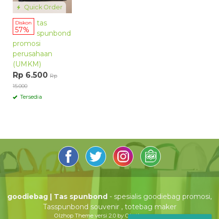
Quick Order
tas
Diskon
57%
spunbond
promosi
perusahaan
(UMKM)
Rp 6.500
Rp
15.000
Tersedia
goodiebag | Tas spunbond
- spesialis goodiebag promosi,
Tasspunbond souvenir , totebag maker
Olzhop Theme
versi 2.0 by Oketheme.com