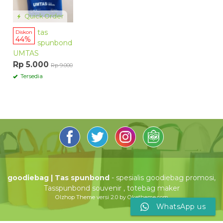
Quick Order
tas
Diskon
44%
spunbond
UMTAS
Rp 5.000
Rp 9.000
Tersedia
goodiebag | Tas spunbond
- spesialis goodiebag promosi,
Tasspunbond souvenir , totebag maker
Olzhop Theme
versi 2.0 by Oketheme.com
WhatsApp us