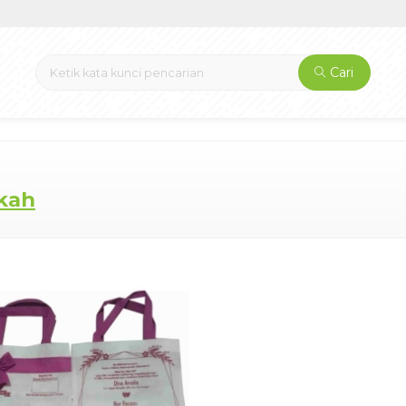
Cari
ikah