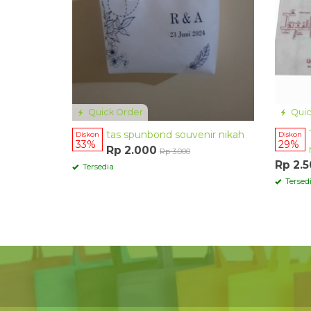
Quick Order
Quic
tas spunbond souvenir nikah
Diskon
Diskon
33%
29%
Rp 2.000
Rp 3.000
Rp 2.
Tersedia
Tersed