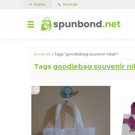
Menu
Kontak
Beranda
»
Tags "goodiebag souvenir nikah"
Tags
goodiebag souvenir n