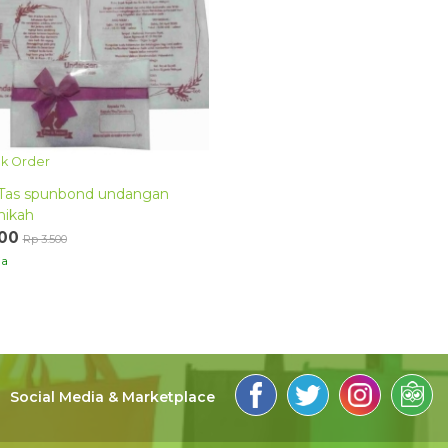
k Order
Tas spunbond undangan
nikah
500
Rp 3.500
ia
Social Media & Marketplace